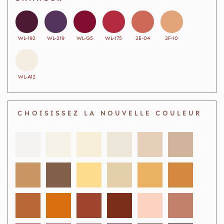
WL-192
WL-219
WL-G5
WL-175
2E-04
2F-10
WL-A12
CHOISISSEZ LA NOUVELLE COULEUR