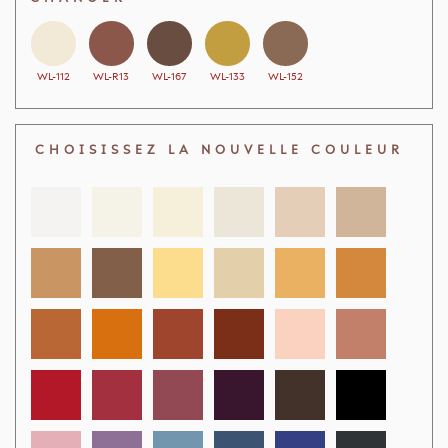
WL-112
WL-R13
WL-167
WL-133
WL-152
CHOISISSEZ LA NOUVELLE COULEUR